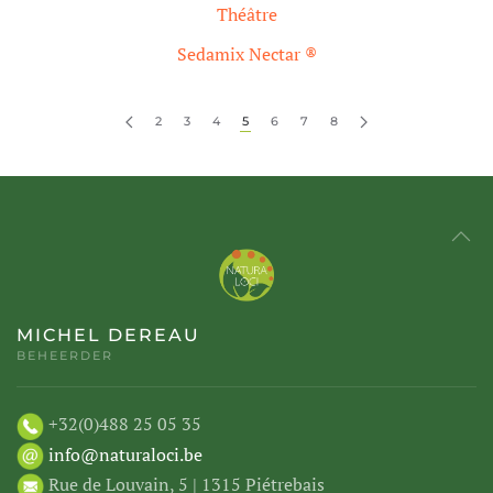
Théâtre
Sedamix Nectar ®
2
3
4
5
6
7
8
MICHEL DEREAU
BEHEERDER
+32(0)488 25 05 35
info@naturaloci.be
Rue de Louvain, 5 | 1315 Piétrebais